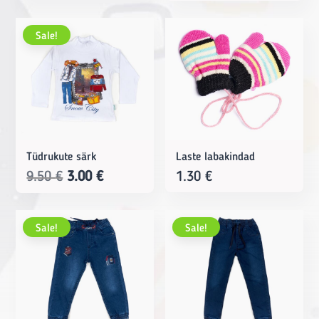
price
price
was:
is:
Sale!
15.00 €.
5.00 €.
Tüdrukute särk
Laste labakindad
Original
Current
9.50
€
3.00
€
1.30
€
price
price
was:
is:
Sale!
Sale!
9.50 €.
3.00 €.