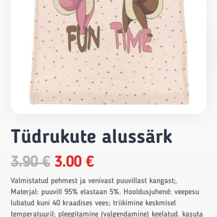
Tüdrukute alussärk
Original
Current
3.90
€
3.00
€
price
price
was:
is:
Valmistatud pehmest ja venivast puuvillast kangast;.
3.90 €.
3.00 €.
Materjal: puuvill 95% elastaan 5%. Hooldusjuhend: veepesu
lubatud kuni 40 kraadises vees; triikimine keskmisel
temperatuuril; pleegitamine (valgendamine) keelatud. kasuta