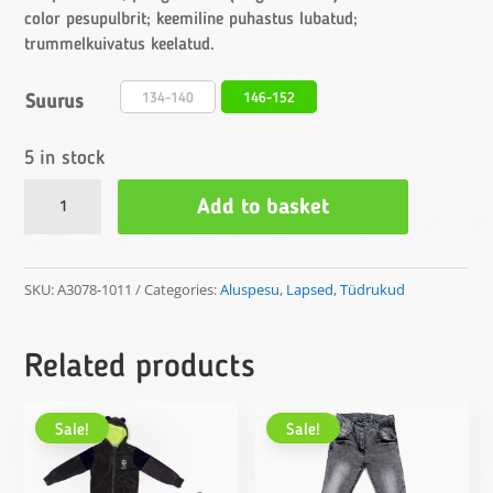
color pesupulbrit; keemiline puhastus lubatud;
trummelkuivatus keelatud.
134-140
146-152
Suurus
5 in stock
Tüdrukute
Add to basket
alussärk
quantity
SKU:
A3078-1011
Categories:
Aluspesu
,
Lapsed
,
Tüdrukud
Related products
Sale!
Sale!