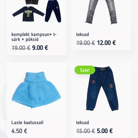
komplekt kampsun+ t-
teksad
särk + pöksid
Original
Current
19.00
€
12.00
€
Original
Current
19.00
€
9.00
€
price
price
price
price
was:
is:
was:
is:
19.00 €.
12.00 €.
Sale!
19.00 €.
9.00 €.
Laste kaelussall
teksad
Original
Current
4.50
€
15.00
€
5.00
€