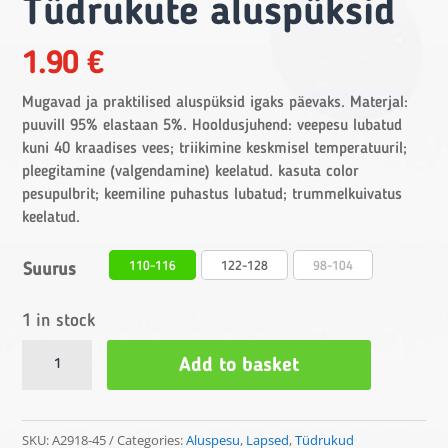
Tüdrukute aluspüksid
1.90
€
Mugavad ja praktilised aluspüksid igaks päevaks. Materjal:
puuvill 95% elastaan 5%. Hooldusjuhend: veepesu lubatud
kuni 40 kraadises vees; triikimine keskmisel temperatuuril;
pleegitamine (valgendamine) keelatud. kasuta color
pesupulbrit; keemiline puhastus lubatud; trummelkuivatus
keelatud.
110-116
122-128
98-104
Suurus
1 in stock
Tüdrukute
Add to basket
aluspüksid
quantity
SKU:
A2918-45
Categories:
Aluspesu
,
Lapsed
,
Tüdrukud