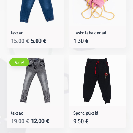
teksad
Laste labakindad
Original
Current
15.00
€
5.00
€
1.30
€
price
price
was:
is:
Sale!
15.00 €.
5.00 €.
teksad
Spordipüksid
Original
Current
19.00
€
12.00
€
9.50
€
price
price