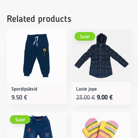
Related products
Sale!
Spordipüksid
Laste jope
Original
Current
9.50
€
23.00
€
9.00
€
price
price
was:
is:
Sale!
23.00 €.
9.00 €.