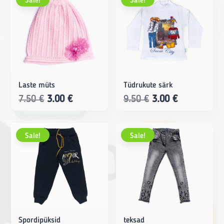
Sale!
Sale!
4.50 €.
2.00 €.
Laste müts
Tüdrukute särk
Original
Current
Original
Current
7.50
€
3.00
€
9.50
€
3.00
€
price
price
price
price
was:
is:
was:
is:
Sale!
Sale!
7.50 €.
3.00 €.
9.50 €.
3.00 €.
Spordipüksid
teksad