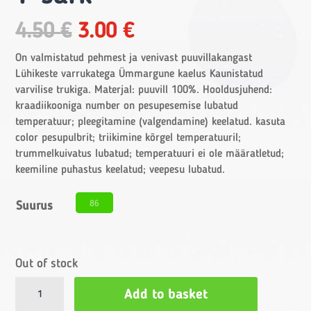
Original
Current
4.50
€
3.00
€
price
price
was:
is:
On valmistatud pehmest ja venivast puuvillakangast
4.50 €.
3.00 €.
Lühikeste varrukatega Ümmargune kaelus Kaunistatud
varvilise trukiga. Materjal: puuvill 100%. Hooldusjuhend:
kraadiikooniga number on pesupesemise lubatud
temperatuur; pleegitamine (valgendamine) keelatud. kasuta
color pesupulbrit; triikimine kõrgel temperatuuril;
trummelkuivatus lubatud; temperatuuri ei ole määratletud;
keemiline puhastus keelatud; veepesu lubatud.
86
Suurus
Out of stock
T-
Add to basket