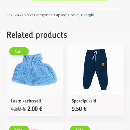
särk
quantity
SKU:
A4716-86
Categories:
Lapsed
,
Poisid
,
T-Särgid
Related products
Sale!
Laste kaelussall
Spordipüksid
Original
Current
4.50
€
2.00
€
9.50
€
price
price
was:
is: