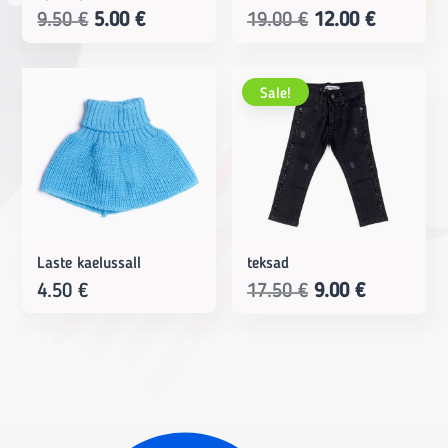
Original
Current
Original
Current
9.50
€
5.00
€
19.00
€
12.00
€
price
price
price
price
was:
is:
was:
is:
Sale!
9.50 €.
5.00 €.
19.00 €.
12.00 €.
Laste kaelussall
teksad
Original
Current
4.50
€
17.50
€
9.00
€
price
price
was:
is:
17.50 €.
9.00 €.