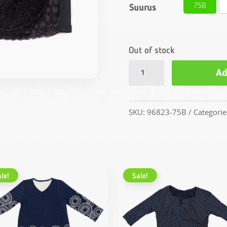
75B
Suurus
Out of stock
Naiste
Ad
rinnahoidja
quantity
SKU:
96823-75B
Categorie
le!
Sale!