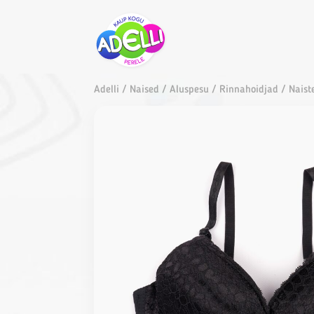
Adelli
/
Naised
/
Aluspesu
/
Rinnahoidjad
/ Naist