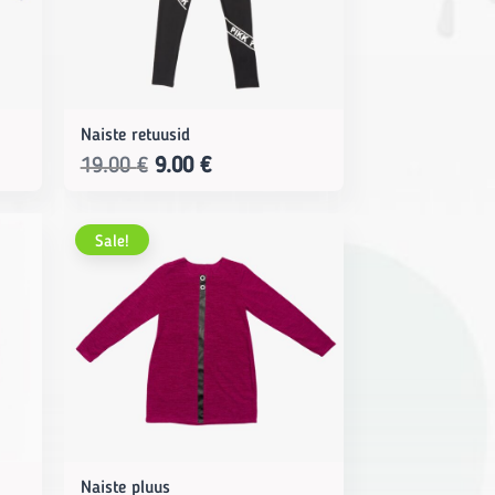
Naiste retuusid
Original
Current
19.00
€
9.00
€
price
price
was:
is:
Sale!
19.00 €.
9.00 €.
Naiste pluus