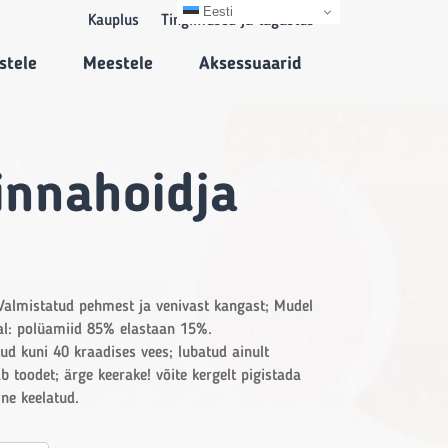
Eesti
Kauplus
Tingimused ja tagastus
stele
Meestele
Aksessuaarid
innahoidja
 Valmistatud pehmest ja venivast kangast; Mudel
jal: polüamiid 85% elastaan 15%.
ud kuni 40 kraadises vees; lubatud ainult
 toodet; ärge keerake! võite kergelt pigistada
ine keelatud.