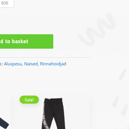
80B
d to basket
s:
Aluspesu
,
Naised
,
Rinnahoidjad
Sale!