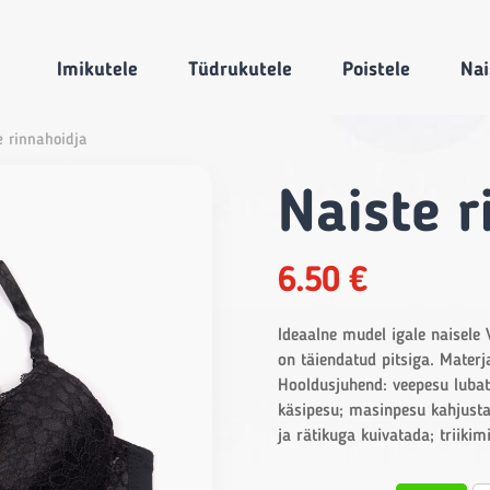
Imikutele
Tüdrukutele
Poistele
Nai
e rinnahoidja
Naiste r
6.50
€
Ideaalne mudel igale naisele
on täiendatud pitsiga. Mater
Hooldusjuhend: veepesu lubat
käsipesu; masinpesu kahjustab
ja rätikuga kuivatada; triikim