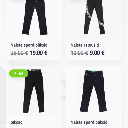
19.00 €.
5.00 €.
29.00 €.
19.00 €.
Naiste spordipüksid
Naiste retuusid
Original
Current
Original
Current
25.00
€
19.00
€
19.00
€
9.00
€
price
price
price
price
was:
is:
was:
is:
Sale!
25.00 €.
19.00 €.
19.00 €.
9.00 €.
teksad
Naiste spordipüksid