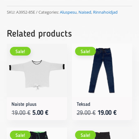
quantity
SKU:
A3952-85E
Categories:
Aluspesu
,
Naised
,
Rinnahoidjad
Related products
Sale!
Sale!
Naiste pluus
Teksad
Original
Current
Original
Current
19.00
€
5.00
€
29.00
€
19.00
€
price
price
price
price
was:
is:
was:
is:
Sale!
Sale!