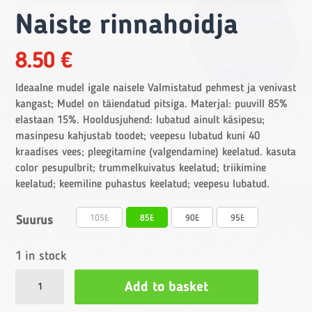
Naiste rinnahoidja
8.50
€
Ideaalne mudel igale naisele Valmistatud pehmest ja venivast
kangast; Mudel on täiendatud pitsiga. Materjal: puuvill 85%
elastaan 15%. Hooldusjuhend: lubatud ainult käsipesu;
masinpesu kahjustab toodet; veepesu lubatud kuni 40
kraadises vees; pleegitamine (valgendamine) keelatud. kasuta
color pesupulbrit; trummelkuivatus keelatud; triikimine
keelatud; keemiline puhastus keelatud; veepesu lubatud.
105E
85E
90E
95E
Suurus
1 in stock
Naiste
Add to basket
rinnahoidja