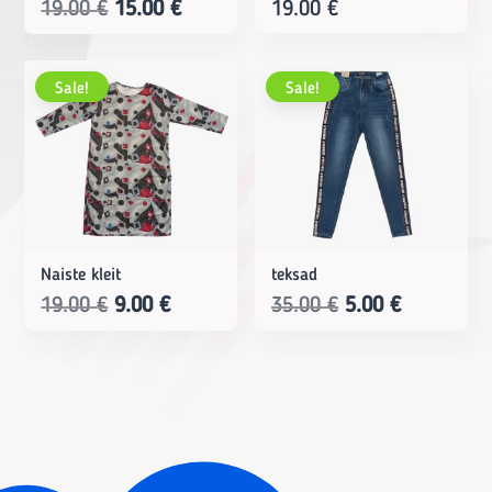
Original
Current
19.00
€
15.00
€
19.00
€
price
price
was:
is:
Sale!
Sale!
19.00 €.
15.00 €.
Naiste kleit
teksad
Original
Current
Original
Current
19.00
€
9.00
€
35.00
€
5.00
€
price
price
price
price
was:
is:
was:
is:
19.00 €.
9.00 €.
35.00 €.
5.00 €.