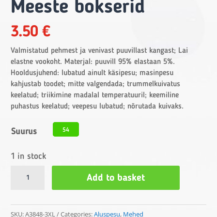
Meeste bokserid
3.50
€
Valmistatud pehmest ja venivast puuvillast kangast; Lai
elastne vookoht. Materjal: puuvill 95% elastaan 5%.
Hooldusjuhend: lubatud ainult käsipesu; masinpesu
kahjustab toodet; mitte valgendada; trummelkuivatus
keelatud; triikimine madalal temperatuuril; keemiline
puhastus keelatud; veepesu lubatud; nõrutada kuivaks.
54
Suurus
1 in stock
Meeste
Add to basket
bokserid
quantity
SKU:
A3848-3XL
Categories:
Aluspesu
,
Mehed