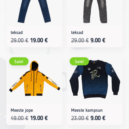
teksad
teksad
Original
Current
Original
Current
29.00
€
19.00
€
29.00
€
9.00
€
price
price
price
price
was:
is:
was:
is:
Sale!
Sale!
29.00 €.
19.00 €.
29.00 €.
9.00 €.
Meeste jope
Meeste kampsun
Original
Current
Original
Current
49.00
€
19.00
€
23.00
€
9.00
€
price
price
price
price