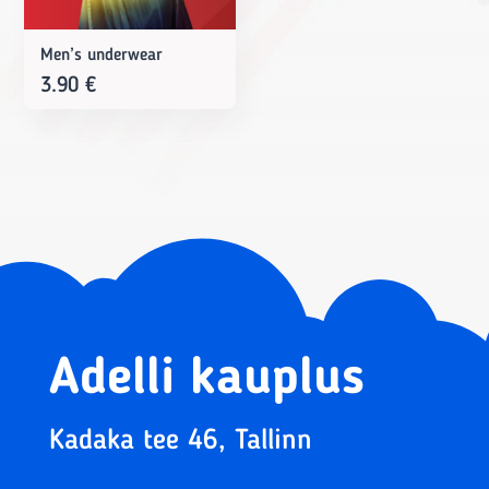
Men’s underwear
3.90
€
Adelli kauplus
Kadaka tee 46, Tallinn