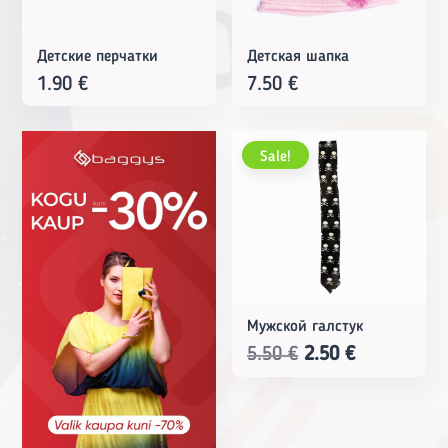
Детские перчатки
Детская шапка
1.90
€
7.50
€
Sale!
Мужской галстук
Original
Current
5.50
€
2.50
€
price
price
was:
is:
5.50 €.
2.50 €.