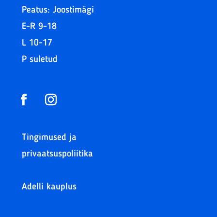
Peatus: Joostimägi
E-R 9-18
L 10-17
P suletud
Tingimused ja
privaatsuspoliitika
Adelli kauplus