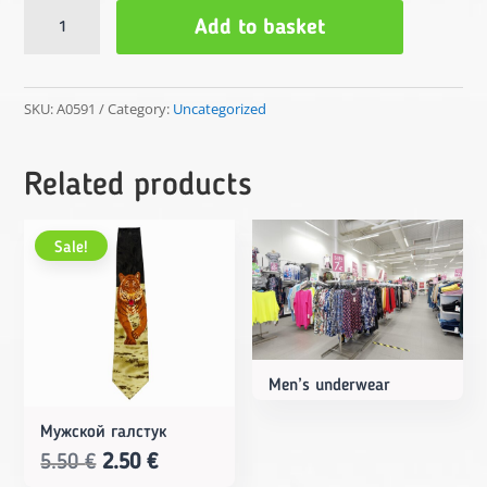
Спортивные
Add to basket
штаны
quantity
SKU:
A0591
Category:
Uncategorized
Related products
Sale!
Men’s underwear
Мужской галстук
Original
Current
5.50
€
2.50
€