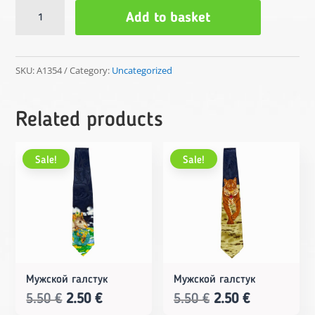
Мужские
Add to basket
боксеры
quantity
SKU:
A1354
Category:
Uncategorized
Related products
Sale!
Sale!
Мужской галстук
Мужской галстук
Original
Current
Original
Current
5.50
€
2.50
€
5.50
€
2.50
€