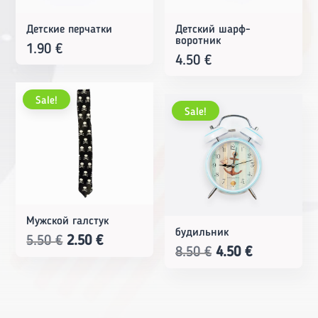
Детские перчатки
Детский шарф-
воротник
1.90
€
4.50
€
Sale!
Sale!
Мужской галстук
будильник
Original
Current
5.50
€
2.50
€
Original
Current
8.50
€
4.50
€
price
price
price
price
was:
is:
was:
is:
5.50 €.
2.50 €.
8.50 €.
4.50 €.