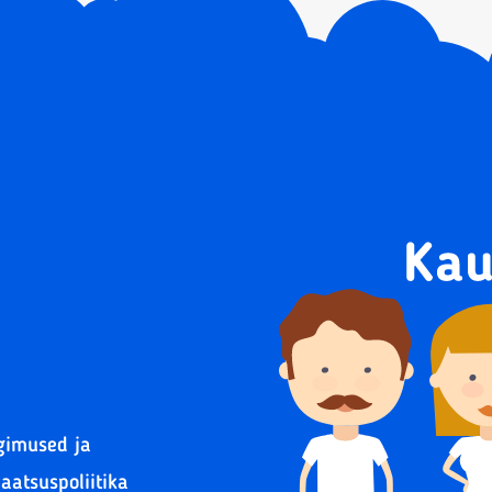
gimused ja
vaatsuspoliitika