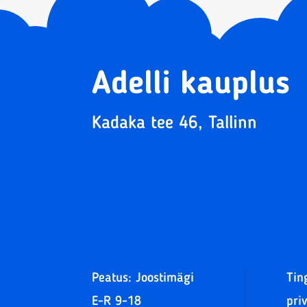
Adelli kauplus
Kadaka tee 46, Tallinn
Peatus: Joostimägi
Tin
E-R 9-18
pri