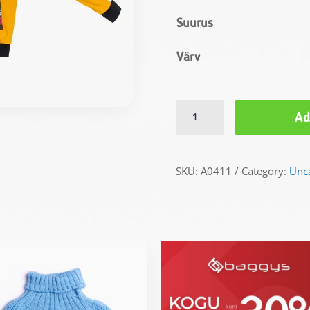
Suurus
Värv
Мужская
Ad
куртка
quantity
SKU:
A0411
Category:
Unc