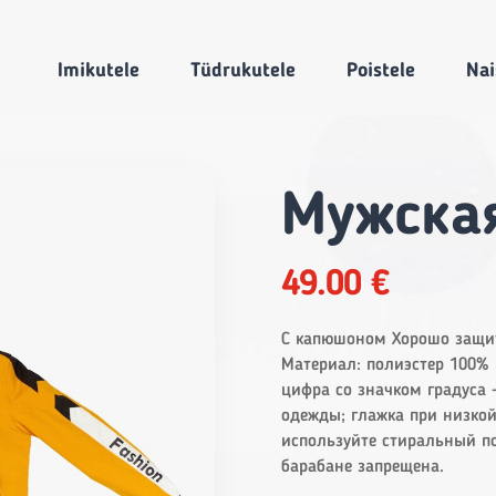
Imikutele
Tüdrukutele
Poistele
Nai
Мужская
49.00
€
С капюшоном Хорошо защит
Материал: полиэстер 100% 
цифра со значком градуса
одежды; глажка при низкой
используйте стиральный по
барабане запрещена.