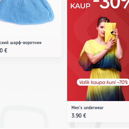
ский шарф-воротник
50
€
Men’s underwear
3.90
€