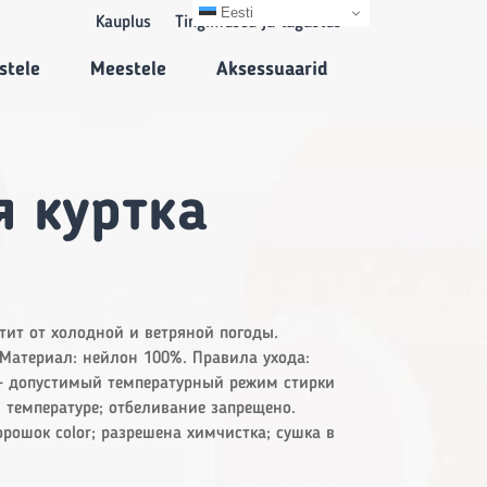
Eesti
Kauplus
Tingimused ja tagastus
stele
Meestele
Aksessuaarid
 куртка
ит от холодной и ветряной погоды.
Материал: нейлон 100%. Правила ухода:
 – допустимый температурный режим стирки
 температуре; отбеливание запрещено.
рошок color; разрешена химчистка; сушка в