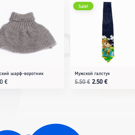
Sale!
ский шарф-воротник
Мужской галстук
Original
Current
50
€
5.50
€
2.50
€
price
price
was:
is:
5.50 €.
2.50 €.