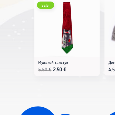
Sale!
Мужской галстук
Дет
Original
Current
5.50
€
2.50
€
4.
price
price
was:
is:
5.50 €.
2.50 €.