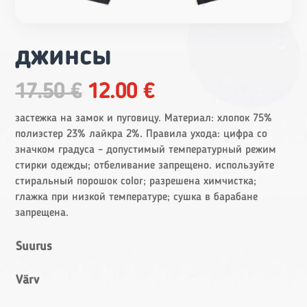
джинсы
Original
Current
17.50
€
12.00
€
price
price
was:
is:
застежка на замок и пуговицу. Материал: хлопок 75%
17.50 €.
12.00 €.
полиэстер 23% лайкра 2%. Правила ухода: цифра со
значком градуса – допустимый температурный режим
стирки одежды; отбеливание запрещено. используйте
стиральный порошок color; разрешена химчистка;
глажка при низкой температуре; сушка в барабане
запрещена.
Suurus
Värv