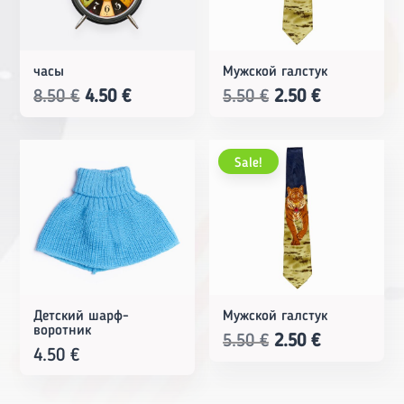
часы
Мужской галстук
Original
Current
Original
Current
8.50
€
4.50
€
5.50
€
2.50
€
price
price
price
price
was:
is:
was:
is:
Sale!
8.50 €.
4.50 €.
5.50 €.
2.50 €.
Детский шарф-
Мужской галстук
воротник
Original
Current
5.50
€
2.50
€
4.50
€
price
price
was:
is: