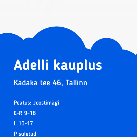
5.50 €.
2.50 €.
Adelli kauplus
Kadaka tee 46, Tallinn
Peatus: Joostimägi
E-R 9-18
L 10-17
P suletud