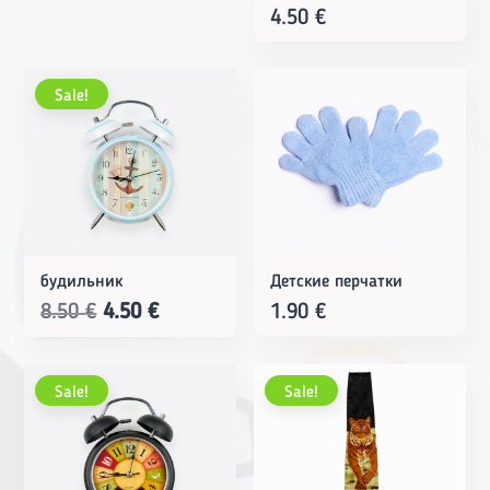
4.50
€
Sale!
будильник
Детские перчатки
Original
Current
8.50
€
4.50
€
1.90
€
price
price
was:
is:
Sale!
Sale!
8.50 €.
4.50 €.